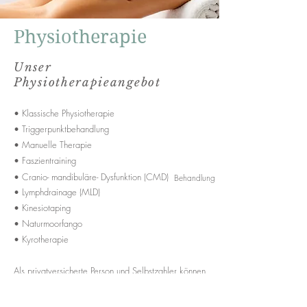
Physiotherapie
Unser
Physiotherapieangebot
• Klassische Physiotherapie
• Triggerpunktbehandlung
• Manuelle Therapie
• Faszientraining
• Cranio- mandibuläre- Dysfunktion (CMD)
Behandlung
• Lymphdrainage (MLD)
• Kinesiotaping
• Naturmoorfango
• Kyrotherapie
Als privatversicherte Person und Selbstzahler können
Sie diese Leistungen bei uns in Anspruch nehmen.